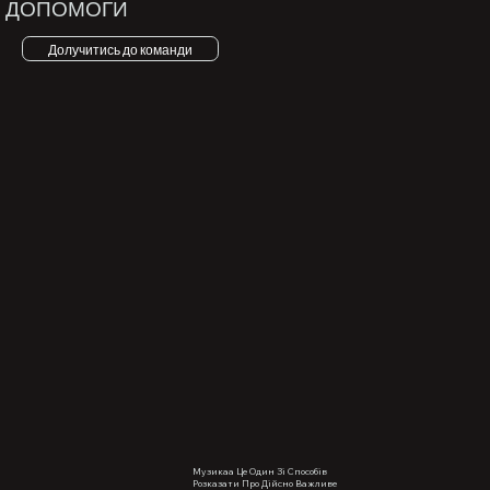
ДОПОМОГИ
Долучитись до команди
Музикаа Це Один Зі Способів
Розказати Про Дійсно Важливе