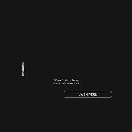
UA
SNIPERS
"Зброя Любить Тишу,
А Удар - Слушний Час."
UA SNIPERS