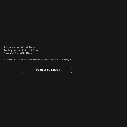
Купуючи Офіційний Мерч!
Ви Отримаєте Якісний Одяг,
Стильні Патчі Чи Піни.
А Головне – Допоможете Забезпечувати Бойові Підрозділи.
Придбати Мерч