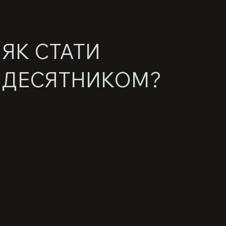
ЯК СТАТИ
ДЕСЯТНИКОМ?
Внось свій регулярний донат на банку Десятників:
- 100 гривень на 10 зборів
- Щоденний Експрес від Десятників