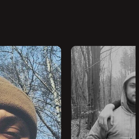
ханізованому батальйоні . Старший солдат.

 Анатолій потрапив під артилерійський 
е розгубився , відбив в противника зброю.»
