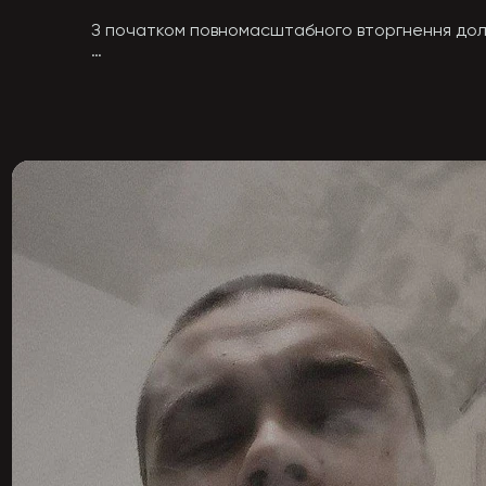
З початком повномасштабного вторгнення долу
Служив у військовій частині 4123 та обіймав п
Приймав участь в протестах починаючи від май
Був дуже відважним , всі задачі розумів і виконував 
Був один з тих хто не побоявся піти штурмувати 
Був з хоробрим і добрим серцем, вмів вчасно п
Був чудовим батьком для своєї донечки і чудовим
6 березня 2023 році під час виконання бойовог
обстріл . Отримав важкі вибухові поранення кінці
 «Штурм відбувався майже 12 годин в результаті 
Боровся мужньо за життя 2 тижнів .

Прийшов до тями. Ще сказав: «Я буду боротися ,
Але однак від отриманих травм помер.

Помер 21 березня 2023 році у Головному військово
Йому було лише 23 роки..
