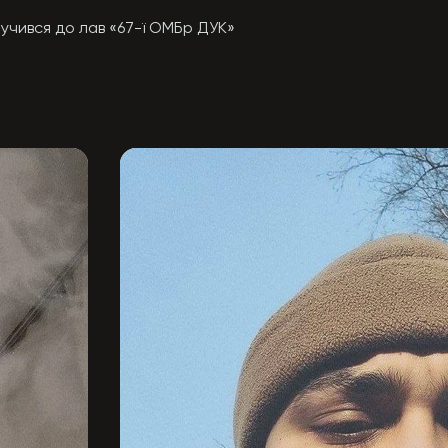
чився до лав «67-ї ОМБр ДУК»

осаду заступника командира бойової машини у третьому ме
дану.

з пів слова .

позиції противника .

ожартувати, харазматичний хлопчина .

 чоловіком.

о завдання біля населеного пункту Площанка на Луганщині
вок.

зброя почала підклинювати від довготривалих боїв але він н
 я ще не все зробив»

му клінічному госпіталі Києва. 
