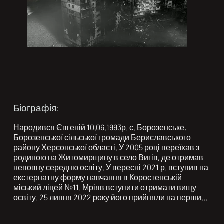
Біографія:
Народився Євгеній 10.06.1993р. с. Борозенське, 
Борозенської сільської громади Бериславського 
району Херсонської області. У 2005 році переїхав з 
родиною на Житомирщину в село Вигів, де отримав 
неповну середню освіту. У вересні 2021 р. вступив на 
екстернатну форму навчання в Коростенській 
міський ліцей №11. Мріяв вступити отримати вищу 
освіту. 25 липня 2022 року його прийняли на перший 
курс Національної академії внутрішніх справ.
