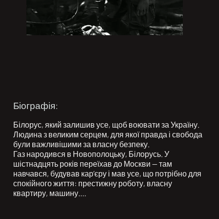
Біографія:
Білорус, який залишив усе, щоб воювати за Україну. 
Людина з великим серцем, для якої правда і свобода 
були важливішими за власну безпеку.

Газ народився в Новополоцьку, Білорусь. У 
шістнадцять років переїхав до Москви — там 
навчався, будував кар’єру і мав усе, що потрібно для 
спокійного життя: престижну роботу, власну 
квартиру, машину.

Працював комерційним директором у компанії з 
продажу автозапчастин. Але, за його словами, «успіх 