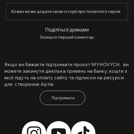
тварин. На позицію брав корм для котів і собак, бо 
вважав це своїм обов’язком. Турбуватися про братів 
Кожен може додати свою історії про полеглого героя:
менших, турбуватися про один одного - “Галоўная 
справа вайны”, казав Газ. Одного разу під обстрілом 
врятував кошеня. Він був людиною, що не могла 
Поділіться думками
пройти повз життя.

Залиште перший коментар.
Честь тобі, воїне.

Ти залишив після себе приклад мужності, турботи й 
любові, що сильніша за смерть.

Якщо ви бажаєте підтримати проєкт MYHOVYCH, ви
Твоя правда, сміливість, підтримка і добро назавжди 
можете закинути декілька гривень на банку, кошти з
залишаться прикладом того, як одна людина може 
якої підуть на оплату сайту та підписки на ресурси
стати світлом для багатьох.
для створення Артів.
Підтримати