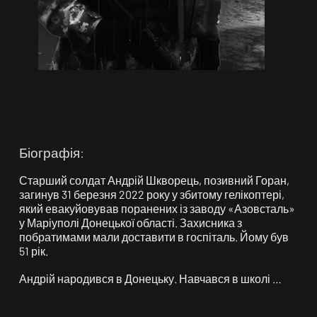
Біографія:
Старший солдат Андрій Шкворець, позивний Горан, 
загинув 31 березня 2022 року у збитому гелікоптері, 
який евакуйовував поранених із заводу «Азовсталь» 
у Маріуполі Донецької області. Захисника з 
побратимами мали доставити в госпіталь. Йому був 
51 рік.

Андрій народився в Донецьку. Навчався в школі 
№94. Закінчив ПТУ №9. У 2015 році пішов служити в 
ЗСУ, згодом перевівся до Окремого загону 