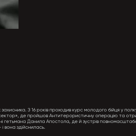
ахисника. З 16 років проходив курс молодого бійця у полку 
ектор», де пройшов Антитерористичну операцію та отрима
мені гетьмана Данила Апостола, де й зустрів повномасштаб
і вона здійснилась.
