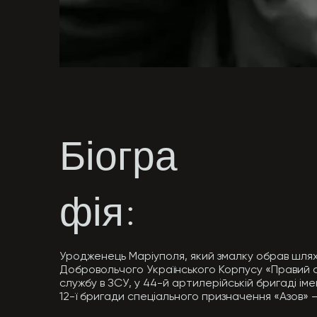
Біогра
фія:
Уродженець Маріуполя, який змалку обрав шлях з
Добровольчого Українського Корпусу «Правий с
службу в ЗСУ, у 44-й артилерійській бригаді і
12-ї бригади спеціального призначення «Азов» — 