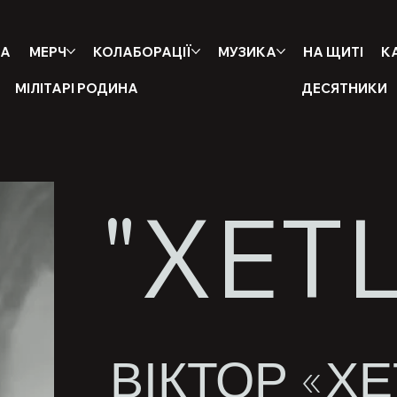
НА
МЕРЧ
КОЛАБОРАЦІЇ
МУЗИКА
НА ЩИТІ
К
МІЛІТАРІ РОДИНА
ДЕСЯТНИКИ
"ХЕТ
ВІКТОР «Х