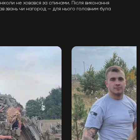
коли не ховався за спинами. Після виконання 
в звань чи нагород — для нього головним була 
житті — щирий, відкритий, завжди з 
 Вінниці, яку полюбив ще з часів ММА-змагань.

ість надихала, а драйв і простота притягували 
лавах армії. Людина, яка виросла на війні, що 