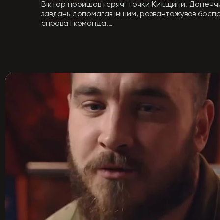
Віктор пройшов гарячі точки Київщини, Донеччи
завдань допомагав іншим, розвантажував боєпри
справа і команда.

Народився у Маріуполі, закінчив училище за фах
посмішкою. Діти його обожнювали, бо відчували 
Стояв біля витоків групи «Контакт12», передава
людей. Для своїх — брат, опора, надія. Для воро
Представник маріупольського фанатського руху. 
не знала іншого життя, крім боротьби за Україну
Загинув 10 листопада 2024 року поблизу Леонід
«Хетшот» — легенда, яка залишила в підрозділі 
Коли стане важко, згадаємо твоє: «Війна, бра