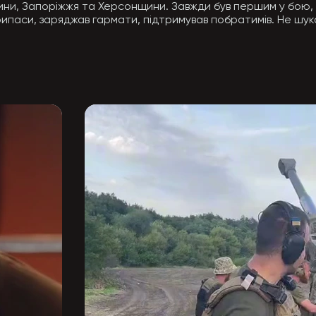
ни, Запоріжжя та Херсонщини. Завжди був першим у бою, ні
паси, заряджав гармати, підтримував побратимів. Не шука
ом «машиніст крана», працював на «Азовсталі». У мирному 
тепло, що йшло від душі. Мріяв після Перемоги оселитися у
в молодим бійцям досвід, був душею підрозділу. Його рішуч
га — страх і точність.

Від 2016 року — активний у першому секторі, з 2017-го — у 
.

івки Бахмутського району. Йому було лише 25.

частинку себе, свого духу й незламності.

т» — посміхнемося й боротимемось далі