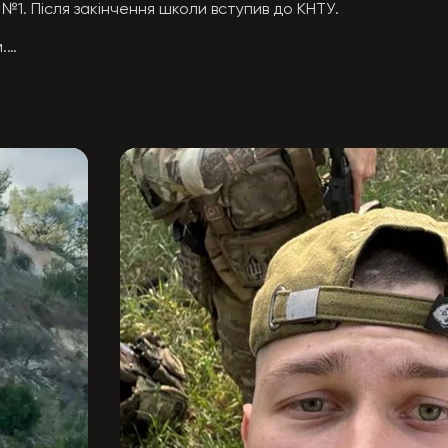
№1. Після закінчення школи вступив до КНТУ.



перших вірних друзів, з якими згодом пліч-о-пліч став на за
в до лав Збройних Сил України.

ем 3-ї окремої штурмової бригади.

Донецькому напрямках.

 Працював із БПЛА типу «Mavic»: здійснював розвідку, кори
ення та старшого позиції.

завжди можна було покластися і якій довіряли власне життя
щині під час виконання бойового завдання.

а два тижні мало виповнитися 20.

сті, відваги та відповідальності.
