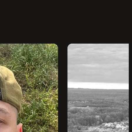
хист України.

гування вогню та бойові скиди.

. Ніколи не залишав своїх, завжди приходив на 