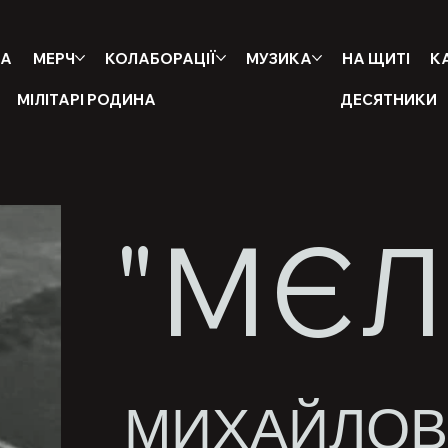
НА
МЕРЧ
КОЛАБОРАЦІЇ
МУЗИКА
НА ЩИТІ
К
МІЛІТАРІ РОДИНА
ДЕСЯТНИКИ
"МЄЛ
МИХАЙЛОВ