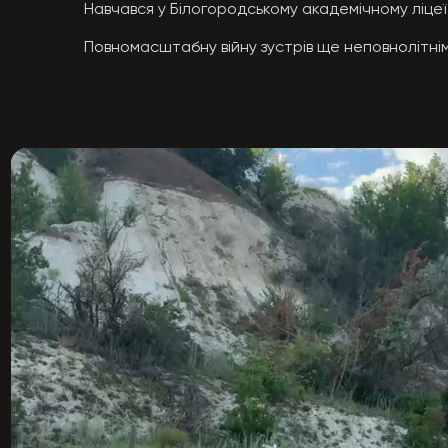
Навчався у Білогородському академічному ліцеї 
Повномасштабну війну зустрів ще неповнолітнім.
Із початкових класів займався боксом, де здобув 
Після досягнення 18-річного віку свідомо вступи
Проходив службу у батальйоні безпілотних сист
Виконував бойові завдання на Харківському та 
Був оператором безпілотних літальних апаратів.
Мав досвід служби на посадах командира відділ
За словами побратимів, це була людина, на яку 
допомогу.

Героїчно загинув 26 березня 2026 року на Луган
На момент загибелі йому було 19 років. Усього з
Пройшов гідний бойовий шлях, став прикладом че