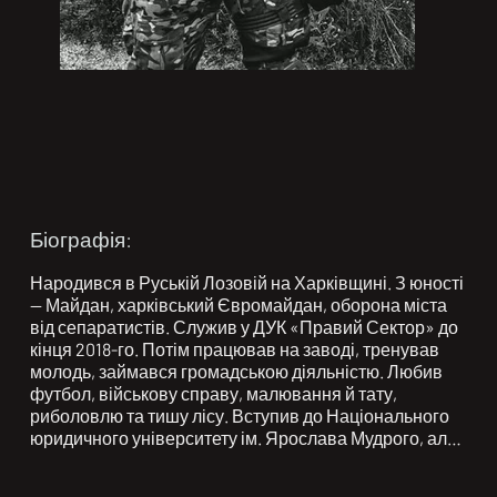
Біографія:
Народився в Руській Лозовій на Харківщині. З юності 
— Майдан, харківський Євромайдан, оборона міста 
від сепаратистів. Служив у ДУК «Правий Сектор» до 
кінця 2018-го. Потім працював на заводі, тренував 
молодь, займався громадською діяльністю. Любив 
футбол, військову справу, малювання й тату, 
риболовлю та тишу лісу. Вступив до Національного 
юридичного університету ім. Ярослава Мудрого, але 
покинув навчання — коли війна прийшла в наш дім.
