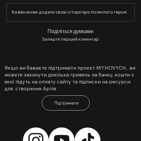
чуйним, справедливим. Поклав життя, аби ми жили у 
вільній Україні. Пам’ятаємо. Боремось. Перемагаємо 
Кожен може додати свою історії про полеглого героя:
— за Максима і за всіх наших Захисників. Вічна слава!
Поділіться думками
Залиште перший коментар.
Якщо ви бажаєте підтримати проєкт MYHOVYCH, ви
можете закинути декілька гривень на банку, кошти з
якої підуть на оплату сайту та підписки на ресурси
для створення Артів.
Підтримати