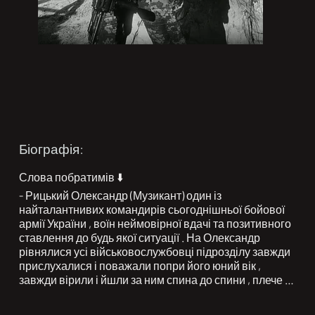
Біографія:
Слова побратимів ⬇️

- Рицький Олександр (Музикант) один із 
найталантнивих командирів сьогоднішньої бойової 
армії України , воїн неймовірної вдачі та позитивного 
ставлення до будь якої ситуації . На Олександр 
рівнялися усі військовослужбовці підрозділу завжди 
прислухалися і поважали попри його юний вік , 
завжди вірили і йшли за ним спина до спини , плече 
до плеча , крок у крок підтримували , любили і 
берегли . Військова родина зазнала занадто важкої 