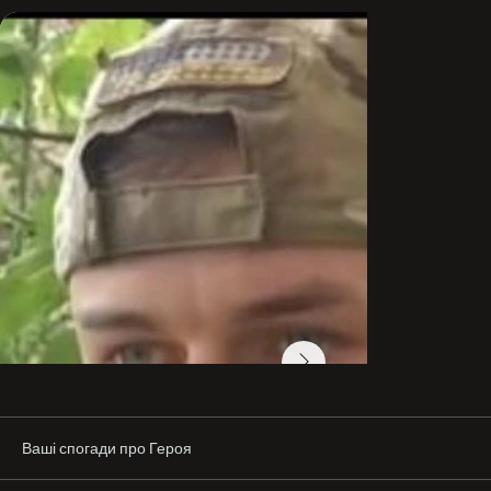
втрати у ці жорстокі війні за нашу вільну , незалежну 
Україну. МУЗИКАНТ ти завжди будеш у наші 
військові родині і у наші пам‘яті і серцях. Ми 
прикладем надлюдських зусиль щоб помститися за 
тебе Брате . Вічна шана тобі друже і велечезний уклін 
.

Слава Герою.

-При виконанні бойового завдання, а саме штурму 
ворожих позицій в н п. Кліщіївка, від мінометного 
обстрілу загинув один з найкращих штурмовиків 80 
оДШБ.

На завжди в нашій пам’яті.

Герої не вмирають...

-На завжди в нашій пам’яті як сміливий, усміхнений 
хлопець з дотепними жартами...
Ваші спогади про Героя