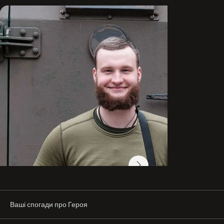
Питомник, Малі та Великі Проходи, у визвольній 
операції у населених пунктах: Балаклія, Куп’янськ, 
Куп’янськ-Вузловий, Савинці. Потім був 
переведений як бойовий медик до медичного 
екіпажу евакуації спецпідрозділу «Kraken», 
неодноразово рятував життя побратимів, виносив з 
поля бою поранених військовослужбовців на 
території Донецької області.

Всеволод Татьков загинув 4 липня 2023 р. під час 
виконання спеціального завдання зі звільнення та 
евакуації поранених побратимів із нульової зони з 
оточення у Донецькій області, у районі м. Бахмута, 
села Берхівка. Причиною смерті стала вибухова 
травма, місце та обставини, за яких вона сталася.

«Всеволод був справжнім воїном, людиною мужності 
та рішучості, завжди першим бажав взяти участь у 
найнебезпечніших бойових завданнях, ризикуючи 
власним життям», — кажуть про нього бійці.

Ваші спогади про Героя
Він ризикував власним життям, сміливо дивився 
страху в очі, відстоював та захищав право на 