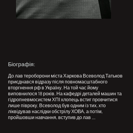
Біографія:
До лав тероборони міста Харкова Всеволод Татьков 
приєднався відразу після повномасштабного 
вторгнення рф в Україну. На той час йому 
виповнилося 18 років. На кафедрі деталей машин та 
гідропневмосистем ХПІ хлопець встиг провчитися 
лише півроку. Всеволод був одним із тих, хто 
ліквідував наслідки обстрілу ХОВА, а потім, 
пройшовши навчання, вступив до лав 
спецпідрозділу «Kraken». Він брав участь у штурмі та 
звільненні населених пунктів: Руська Лозова, 