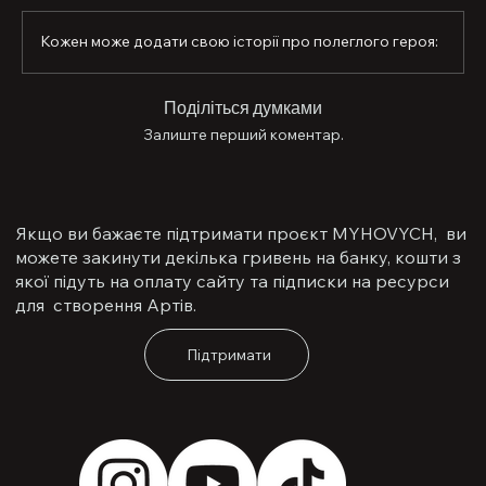
безпечне життя у незалежній державі для всіх 
українців та віддав за це своє життя.
Кожен може додати свою історії про полеглого героя:
Поділіться думками
Залиште перший коментар.
Якщо ви бажаєте підтримати проєкт MYHOVYCH, ви
можете закинути декілька гривень на банку, кошти з
якої підуть на оплату сайту та підписки на ресурси
для створення Артів.
Підтримати