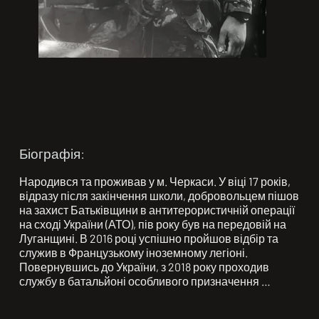
Біографія:
Народився та проживав у м. Черкаси. У віці 17 років, 
відразу після закінчення школи, добровольцем пішов 
на захист Батьківщини в антитерористичній операції 
на сході України (АТО), пів року був на передовій на 
Луганщині. В 2016 році успішно пройшов відбір та 
служив в Французькому іноземному легіоні. 
Повернувшись до України, з 2018 року проходив 
службу в батальйоні особливого призначення 
Національної поліції, з 2020 року був переведений в 
КОРД. Працюючи в штурмовій групі завжди йшов 