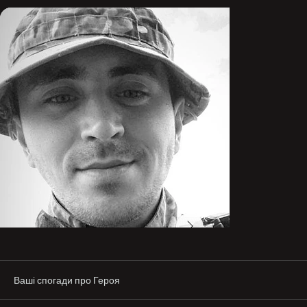
Таха мріяв жити у вільний країні. Був справжнім 
патріотом і до останнього подиху перебував на полі 
бою.

У ніч на 1 лютого 2023 року Віктор загинув у бою від 
ворожої кулі снайпера, обороняючи позиції та 
побратимів у Волноваському районі.

Вічна пам'ять та шана Герою!
Ваші спогади про Героя