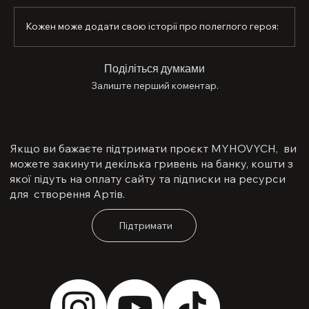
боях, а його присутність на полі бою надихала та 
додавала мотивації всьому особовому складу. Він 
Кожен може додати свою історії про полеглого героя:
був готовий ризикувати власним життям заради 
побратимів. Коли один із них отримав поранення, 
Юрій, накривши його собою, під шквальним вогнем 
Поділіться думками
виніс із поля бою. Він завжди йшов першим – і це 
Залиште перший коментар.
було його незмінним принципом.

Офіцера поховали в рідному селі.

У Юрія залишилися батьки та сестра. Його ім’я 
Якщо ви бажаєте підтримати проєкт MYHOVYCH, ви
назавжди вписане в історію боротьби за свободу, а 
можете закинути декілька гривень на банку, кошти з
пам’ять про його відвагу житиме у серцях тих, кого він 
якої підуть на оплату сайту та підписки на ресурси
захищав.
для створення Артів.
Підтримати