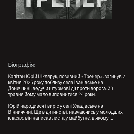
Біографія:
Капітан Юрій Шклярук, позивний «Тренер», загинув 2 
квітня 2023 року поблизу села Іванівське на 
Донеччині, ведучи штурмові дії проти ворога. 30 
травня йому мало виповнитися 24 роки.

Юрій народився і виріс у селі Уладівське на 
Вінниччині. Ще в дитинстві, навчаючись у молодших 
класах, він написав листа у майбутнє, в якому 
зізнався у своїй найбільшій мрії — стати військовим. 
Він не вагався з вибором життєвого шляху: після 