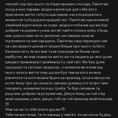
теплий слід про нього та тільки приємні спогади. Памʼятаю 
похід в кіно парами, звідки я витягнув для себе його 
прагнення житти та бути щасливим, насолоджуватися 
моментом та будувати кращий світ. Памʼятаю наш великий 
сімейний відпочинок на озері  звідки я побачив що він був 
добрим та щирим з усіма, він міг найти спільну мову з будь 
ким, дорослими чи то дитиною, він завжди знав як 
підтримати та чим зарадити. Памʼятаю наші перекури сам 
на сам звідки я дізнався трішки більше про нього та його 
бачення світу як він жив та як планував як бачив своє 
майбутнє, які мав плани на життя, він та людина до якої дуже 
швидко привикаєш і приймаєш її у свій світ. Він був дуже 
хорошою та світлою людиною , є моменти які я взяв від 
нього на все життя тому що він був тим на кого можна 
рівнятися та кого можна брати за приклад, хоча я звісно не 
встиг йому про це сказати, завжди думаєш хто ж про таке 
говорить, а виявляється що треба. Ти був сміливим та 
рішучим, добрим та розуміючим, Дякую йому за той слід 
який залишив у мені, дякую тобі за той приклад який показав
🥺
Мав за честь тебе знати друже 🫡
Тебе не вистачає, та ти завжди у памʼяті, ти ніколи не будеш 