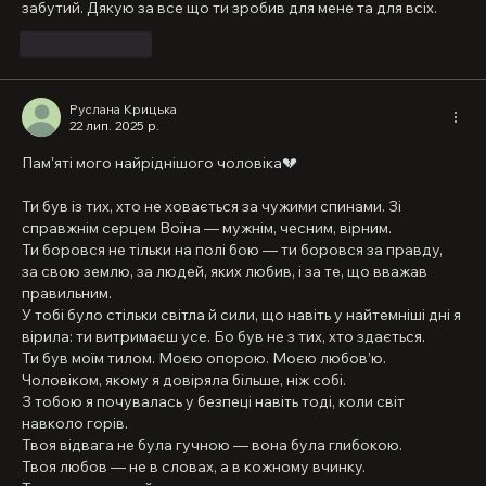
забутий. Дякую за все що ти зробив для мене та для всіх.
Вподобати
Руслана Крицька
22 лип. 2025 р.
Памʼяті мого найріднішого чоловіка💔
Ти був із тих, хто не ховається за чужими спинами. Зі 
справжнім серцем Воїна — мужнім, чесним, вірним.
Ти боровся не тільки на полі бою — ти боровся за правду, 
за свою землю, за людей, яких любив, і за те, що вважав 
правильним.
У тобі було стільки світла й сили, що навіть у найтемніші дні я 
вірила: ти витримаєш усе. Бо був не з тих, хто здається.
Ти був моїм тилом. Моєю опорою. Моєю любов’ю.
Чоловіком, якому я довіряла більше, ніж собі.
З тобою я почувалась у безпеці навіть тоді, коли світ 
навколо горів.
Твоя відвага не була гучною — вона була глибокою.
Твоя любов — не в словах, а в кожному вчинку.