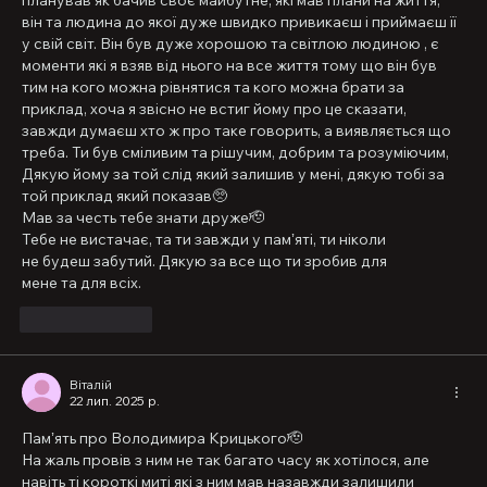
він та людина до якої дуже швидко привикаєш і приймаєш її 
у свій світ. Він був дуже хорошою та світлою людиною , є 
моменти які я взяв від нього на все життя тому що він був 
тим на кого можна рівнятися та кого можна брати за 
приклад, хоча я звісно не встиг йому про це сказати, 
завжди думаєш хто ж про таке говорить, а виявляється що 
треба. Ти був сміливим та рішучим, добрим та розуміючим, 
Дякую йому за той слід який залишив у мені, дякую тобі за 
той приклад який показав🥺
Мав за честь тебе знати друже🫡
Тебе не вистачає, та ти завжди у памʼяті, ти ніколи
не будеш забутий. Дякую за все що ти зробив для
мене та для всіх.
Вподобати
Віталій
22 лип. 2025 р.
Памʼять про Володимира Крицького🫡 
На жаль провів з ним не так багато часу як хотілося, але 
навіть ті короткі миті які з ним мав назавжди залишили 