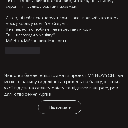
Ти не говорив зайвого, але я завжди знала, що в твоєму 
серці — я. І залишаюсь там назавжди.
Сьогодні тебе нема поруч тілом — але ти живий у кожному 
моєму кроці, у кожній моїй думці.
Я не перестаю любити. І не перестану ніколи.
Ти — назавжди в мені❤️‍🩹
Мій Воїн. Мій чоловік. Моє життя.
Вподобати
Якщо ви бажаєте підтримати проєкт MYHOVYCH, ви
можете закинути декілька гривень на банку, кошти з
якої підуть на оплату сайту та підписки на ресурси
для створення Артів.
Підтримати