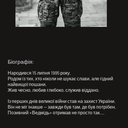
Біографія:
Народився 15 липня 1995 року.

Родом із тих, хто ніколи не шукає слави, але гідний 
найвищої пошани.

Жив чесно, любив глибоко, служив віддано.

Із перших днів великої війни став на захист України.

Він не міг інакше — завжди був там, де був потрібен.

Позивний «Ведмідь» отримав не просто так.

Він був справжнім захисником: сильним тілом, 
добрим серцем, надійним плечем.
