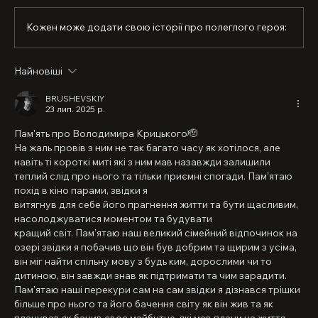
Він був найкращою людиною, яку я коли-небудь 
знала.

Кожен може додати свою історії про полеглого героя:
Мудрий, щирий, надійний, ніжний — усе в одному.

Ми мріяли про наше майбутнє, планували життя 
після перемоги.

Найновіші
Я хотіла старіти поруч із ним…

BRUSHEVSKIY
Його смерть — це втрата частини моєї душі.

23 лип. 2025 р.
Але його любов — вічна.

Пам'ять про Володимира Крицького🫡
Я носитиму її в собі до останнього подиху.

На жаль провів з ним не так багато часу як хотілося, але 
навіть ті короткі миті які з ним мав назавжди залишили 
Вова — не просто герой. Він мій Всесвіт.

теплий слід про нього та тільки приємні спогади. Памʼятаю 
Моя гордість. Моя сила. Моя пам’ять.
похід в кіно парами, звідки я
витягнув для себе його прагнення житти та бути щасливим, 
насолоджуватися моментом та будувати
кращий світ. Памʼятаю наш великий сімейний відпочинок на 
озері звідки я побачив що він був добрим та щирим з усіма, 
він міг найти спільну мову з будь ким, дорослими чи то 
дитиною, він завжди знав як підтримати та чим зарадити. 
Памʼятаю наші перекури сам на сам звідки я дізнався трішки 
більше про нього та його бачення світу як він жив та як 
планував як бачив своє майбутне, які мав плани на життя, 