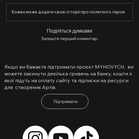
перевестись на посаду в штабі, зі словами «я 
відчуваю, що я маю бути тут з хлопцями,  і я справді 
Кожен може додати свою історії про полеглого героя:
не хочу їх залишати. Юнва так не вчинить, це не про 
мене.»

Поділіться думками
До початку вересня виконував бойові завдання в 
Залиште перший коментар.
Серебрянському лісі. Згодом бригаду перекинули 
стабілізувати ситуацію в місті Нью-Йорк.

20 вересня вирушив з побратимами на складне 
завдання. Наступного дня, 21 вересня 2024 року, 
внаслідок мінометного обстрілу Орест зазнав 
Якщо ви бажаєте підтримати проєкт MYHOVYCH, ви
поранень, несумісних із життям.

можете закинути декілька гривень на банку, кошти з
якої підуть на оплату сайту та підписки на ресурси
Ти ніколи не будеш сам , наш найкращий чоловік, син, 
для створення Артів.
брат та друг.
Підтримати