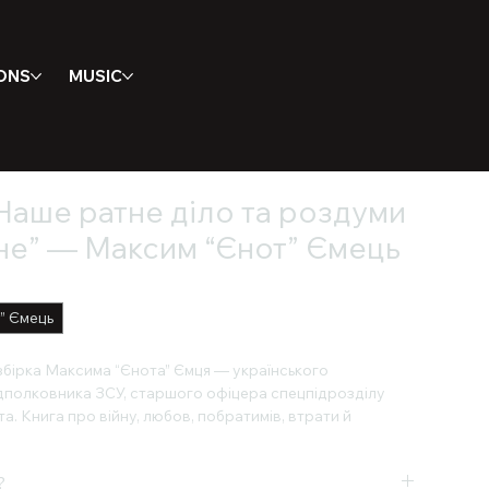
ONS
MUSIC
Наше ратне діло та роздуми
не” — Максим “Єнот” Ємець
” Ємець
збірка Максима “Єнота” Ємця — українського
ідполковника ЗСУ, старшого офіцера спецпідрозділу
а. Книга про війну, любов, побратимів, втрати й
чне.
?