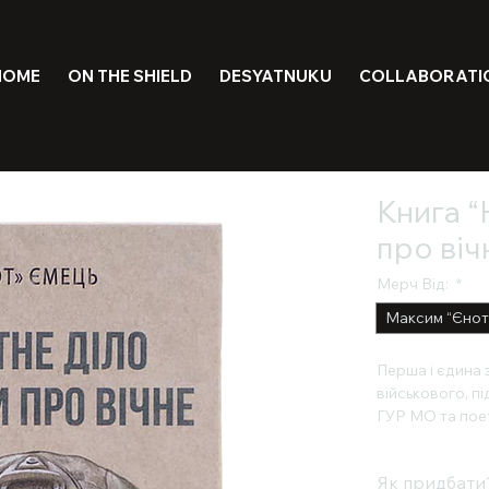
HOME
ON THE SHIELD
DESYATNUKU
COLLABORATI
Книга “
про віч
Мерч Від:
*
Максим “Єнот
Перша і єдина 
військового, п
ГУР МО та поет
роздуми про ві
Як придбати