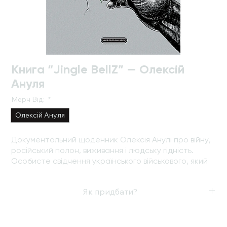
Книга “Jingle BellZ” — Олексій
Ануля
Мерч Від:
*
Олексій Ануля
Документальний щоденник Олексія Анулі про війну,
російський полон, виживання і людську гідність.
Особисте свідчення українського військового, який
майже десять місяців провів у неволі.
Як придбати?
Замовити за посиланням