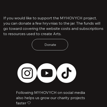
If you would like to support the MYHOVYCH project,
you can donate a few hryvnias to the jar. The funds will
go toward covering the website costs and subscriptions
to resources used to create Arts.
Книга
Книга
Книга
Патч
Книга
Книга
Патч
Патч
Donate
“Наше
“Jingle
“Маріуполь.
Penguin
“Чорні
“Маріуполь.
Penguin
Penguin
ратне
BellZ”
Книга
“Козацькому
тіні.
Книга
“Хронічно
“Донецька
діло
—
хоробрих”
роду
Я
хоробрих”
тривожний”
область”
та
Олексій
—
нема
і
—
роздуми
Ануля
Руслан
переводу”
моя
Руслан
про
“Давід”
темрява”
“Давід”
вічне”
Сербов
—
Сербов
—
Руслан
|
Максим
Неровня
Частина
“Єнот”
2
Ємець
Following MYHOVYCH on social media
also helps us grow our charity projects
faster 🤍