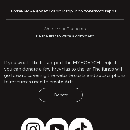
У 2025 році повернувся на передову — до роти 
вогневої підтримки. 32 дні безперервно тримав 
Кожен може додати свою історії про полеглого героя:
позиції, відбивав атаки та надихав підрозділ.

15 квітня відсвяткував 30-річчя. 19 квітня 2025 року, 
Share Your Thoughts
під час повторного заходу на позицію, ворог 
Be the first to write a comment.
застосував важке озброєння.

Олег першим кинувся укріплювати бліндаж, прикрив 
побратимів і загинув, врятувавши інших.

If you would like to support the MYHOVYCH project,
Його імʼя стало відомим навіть ворогу. Російські 
you can donate a few hryvnias to the jar. The funds will
пропагандистські ресурси відкрито тішилися з його 
go toward covering the website costs and subscriptions
загибелі — так ворог визнав його значущість.
to resources used to create Arts.
Donate