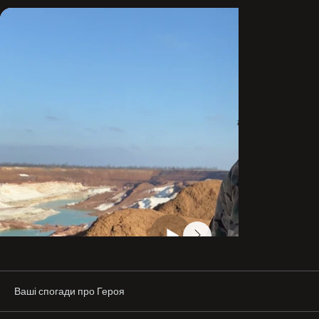
З початком війни добровільно вступив до розвідки 3-
го батальйону «Свобода» 4-ї бригади оперативного 
призначення «Рубіж».

Пройшов Бахмутську кампанію. Під Курдюмівкою 
разом із суміжними підрозділами брав участь в 
успішних штурмах, вів за собою людей і знищував 
ворога.

У 2023 році на Сіверському напрямку, в районі 
Спірного, проводив ротації в жорстких боях, 
відбивав штурми, евакуйовував загиблих з 
небезпечних ділянок фронту. Його рішучість 
неодноразово рятувала життя побратимів.

Олег мав високі тактичні здібності, швидко приймав 
рішення під вогнем, організовував взаємодію 
підрозділів. Йому довіряли як командиру і лідеру.

Став інструктором батальйону, навчав молодих 
Ваші спогади про Героя
бійців та формував ефективну команду.
