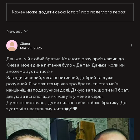
fiancée. “Take it from the names of storms, because on 
your path you will destroy everything just to reach your 
Кожен може додати свою історії про полеглого героя:
goal and get what you want.” And that is how it was.

Harvi was a bright person, a worthy warrior, and a true 
Newest
brother-in-arms—someone who would never leave you 
in trouble and would always find the right words of 
Діана
support. He was and remains the best husband, son, 
Mar 23, 2025
and brother. Forever.
Данька- мій любий братик. Кожного разу приїзжаючи до 
Києва, моє єдине питання було « Де там Данька, коли ми 
зможемо зустрітись?» 
Завжди веселий, мега позитивний, добрий та дуже 
розумний. Я все життя мріяла про брата- ти став моїм 
найціннішим подарунком долі. Дякую за те, що ти мій брат, 
дякую за всі спогади які живуть у мене в серці.
Дуже не вистачає ,  дуже сильно тебе люблю братику. До 
зустрічі в наступному житті❤️‍🩹🛡️