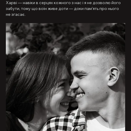
Харві — навіки в серцях кожного з нас і я не дозволю його 
забути, тому що воїн живе доти — доки памʼять про нього 
не згасає.