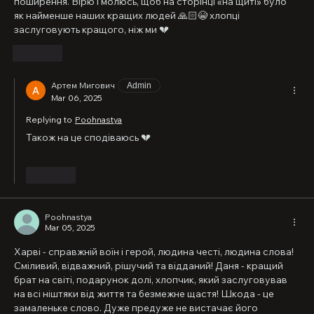
поширення. Вірю і молюсь, щоб на сторінці «на щиті» було 
як найменше наших кращих людей 🙏🏻😭 хлопці 
заслуговують кращого, ніж ми 💔
Like
Артем Мигович
Admin
Mar 06, 2025
Replying to
Poohnastya
Також на це сподіваюсь 💔
Like
Poohnastya
Mar 05, 2025
Харві - справжній воїн і герой, людина честі, людина слова! 
Сміливий, відважний, рішучий та відданий! Даня - кращий 
брат на світі, подарунок долі, хлопчик, який заслуговував 
на всі ніштяки від життя та безмежне щастя! Шкода - це 
замаленьке слово. Дуже предуже не вистачає його 