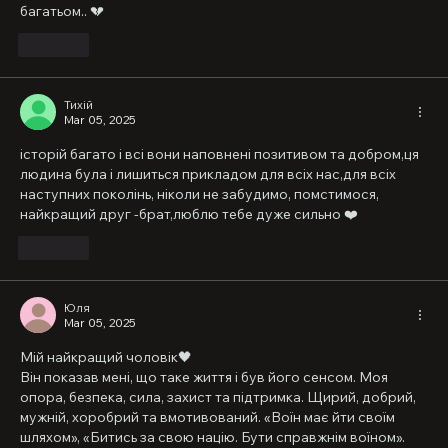
багатьом.. 💔 
Like
Тихій
Mar 05, 2025
історій багато і всі вони наповнені позитивом та добром,ця 
людина була і лишиться прикладом для всіх нас,для всіх 
наступних поколінь, ніколи не забудимо, помстимося, 
найкращий друг -брат,люблю тебе дуже сильно ❤️
Like
Юля
Mar 05, 2025
Мій найкращий чоловік🖤
Він показав мені, що таке життя і був його сенсом. Моя 
опора, безпека, сила, захист та підтримка. Щирий, добрий, 
мужній, хоробрий та вмотивований. «Воїн має йти своїм 
шляхом», «Битись за свою націю. Бути справжнім воїном». 