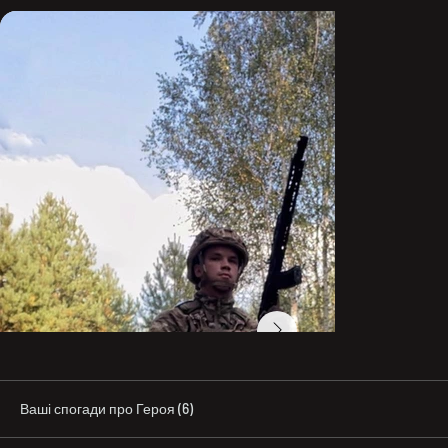
Azov. After completing basic training, he became a gun 
aimer. He constantly worked on self-improvement, 
strengthening his skills and knowledge. According to 
his brothers-in-arms, Harvi was a true specialist, the life 
of the group, brave, fearless, and courageous.

Considering himself young, motivated, and ambitious, 
he made the decision to transfer to a special purpose 
reconnaissance group: “I am young, and if I have already 
made it to war, then I must gain certain experience. I 
want personal growth as a warrior, to learn many new 
things and hone my skills to perfection.” It was there 
that he felt truly happy and finally understood that he 
had chosen the right path.

Harvi was killed while carrying out a combat mission 
between New York and Toretsk on December 23, at the 
age of 23. “I fought his last battle with him. He fought 
with dignity; in his eyes I saw neither cowardice nor fear. 
In all the time we spent together, I heard only laughter 
and jokes from Harvi, and I saw only a smile on his face,” 
a brother-in-arms recalls.

Ваші спогади про Героя (6)
The call sign “Harvi” was suggested to Danylo by his 