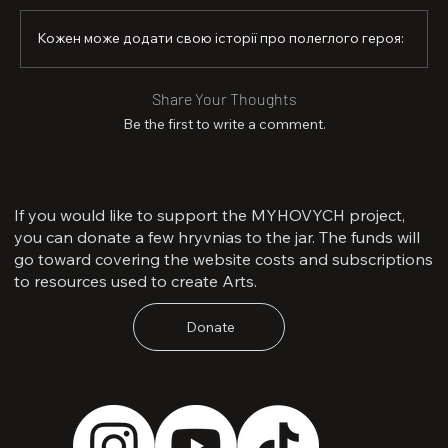
Хмельницького 3-го ступеня

Кожен може додати свою історії про полеглого героя:
Сьогодні йому мало виповниться 29 років

Світла памʼять і вічна слава Герою України
Share Your Thoughts
Be the first to write a comment.
If you would like to support the MYHOVYCH project,
you can donate a few hryvnias to the jar. The funds will
go toward covering the website costs and subscriptions
to resources used to create Arts.
Donate