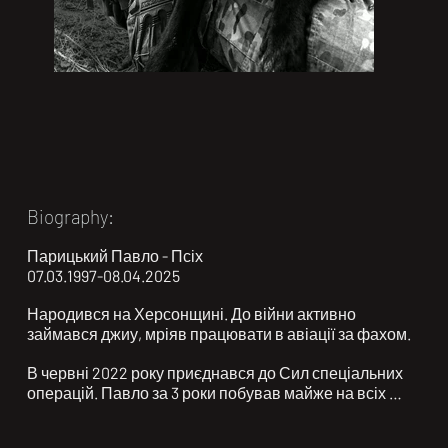
Biography:
Парицький Павло - Псіх

07.03.1997-08.04.2025

Народився на Херсонщині. До війни активно 
займався джиу, мріяв працювати в авіації за фахом.

В червні 2022 року приєднався до Сил спеціальних 
операцій. Павло за 3 роки побував майже на всіх 
напрямках, пройшов важкі бої в холодному Бахмуті 
взимку 23 року, приймав участь в одних із перших 